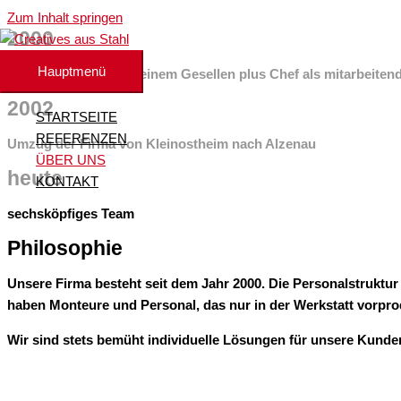
Zum Inhalt springen
2000
Hauptmenü
Firmengründung mit einem Gesellen plus Chef als mitarbeiten
2002
STARTSEITE
REFERENZEN
Umzug der Firma von Kleinostheim nach Alzenau
ÜBER UNS
heute
KONTAKT
sechsköpfiges Team
Philosophie
Unsere Firma besteht seit dem Jahr 2000. Die Personalstruktur h
haben Monteure und Personal, das nur in der Werkstatt vorpro
Wir sind stets bemüht individuelle Lösungen für unsere Kunden